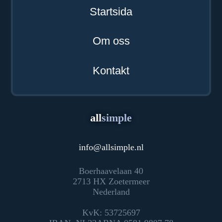
Startsida
Om oss
Kontakt
all
simple
info
@
allsimple.nl
Boerhaavelaan 40
2713 HX Zoetermeer
Nederland
KvK: 53725697