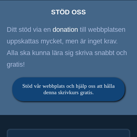
STÖD OSS
Ditt stöd via en
donation
till webbplatsen
uppskattas mycket, men är inget krav.
Alla ska kunna lära sig skriva snabbt och
gratis!
Stöd vår webbplats och hjälp oss att hålla
denna skrivkurs gratis.