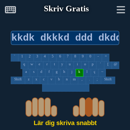
Skriv Gratis
`
1
2
3
4
5
6
7
8
9
0
-
=
q
w
e
r
t
y
u
i
o
p
´
[
@
a
s
d
f
g
h
j
k
l
ç
~
Shift
z
x
c
v
b
n
m
,
.
;
Shift
Lär dig skriva snabbt