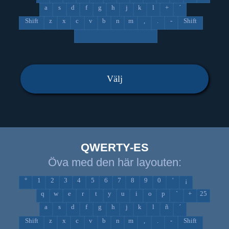
a
s
d
f
g
h
j
k
l
+
´
Shift
z
x
c
v
b
n
m
,
.
-
Shift
Välj
QWERTY-ES
Öva med den här layouten:
°
1
2
3
4
5
6
7
8
9
0
'
¡
q
w
e
r
t
y
u
i
o
p
`
+
25
a
s
d
f
g
h
j
k
l
ñ
´
Shift
z
x
c
v
b
n
m
,
.
-
Shift