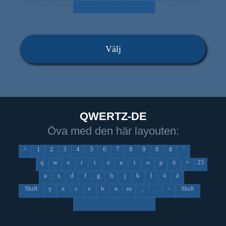
Välj
QWERTZ-DE
Öva med den här layouten:
^
1
2
3
4
5
6
7
8
9
0
ß
´
q
w
e
r
t
z
u
i
o
p
ü
+
25
a
s
d
f
g
h
j
k
l
ö
ä
Shift
y
x
c
v
b
n
m
,
.
-
Shift