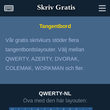
Skriv Gratis
Tangentbord
Vår gratis skrivkurs stöder flera
tangentbordslayouter. Välj mellan
QWERTY, AZERTY, DVORAK,
COLEMAK, WORKMAN och fler.
QWERTY-NL
Öva med den här layouten:
@
1
2
3
4
5
6
7
8
9
0
/
°