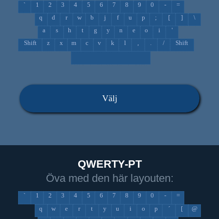
`
1
2
3
4
5
6
7
8
9
0
-
=
q
d
r
w
b
j
f
u
p
;
[
]
\
a
s
h
t
g
y
n
e
o
i
'
Shift
z
x
m
c
v
k
l
,
.
/
Shift
Välj
QWERTY-PT
Öva med den här layouten:
`
1
2
3
4
5
6
7
8
9
0
-
=
q
w
e
r
t
y
u
i
o
p
´
[
@