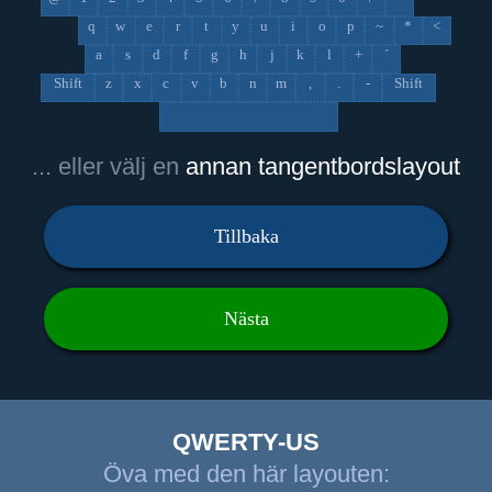
q
w
e
r
t
y
u
i
o
p
~
*
<
a
s
d
f
g
h
j
k
l
+
´
Shift
z
x
c
v
b
n
m
,
.
-
Shift
... eller välj en
annan tangentbordslayout
Tillbaka
Nästa
QWERTY-US
Öva med den här layouten: