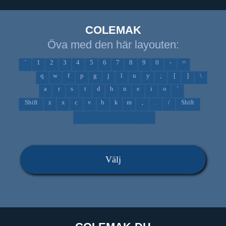
COLEMAK
Öva med den här layouten:
`
1
2
3
4
5
6
7
8
9
0
-
=
q
w
f
p
g
j
l
u
y
;
[
]
\
a
r
s
t
d
h
n
e
i
o
'
Shift
z
x
c
v
b
k
m
,
.
/
Shift
Välj