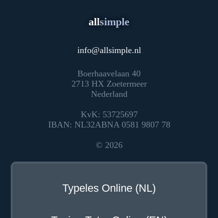
all
simple
info
@
allsimple.nl
Boerhaavelaan 40
2713 HX Zoetermeer
Nederland
KvK: 53725697
IBAN: NL32ABNA 0581 9807 78
© 2026
Typeles Online (NL)