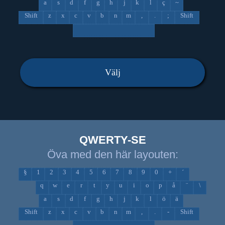
a
s
d
f
g
h
j
k
l
ç
~
Shift
z
x
c
v
b
n
m
,
.
;
Shift
Välj
QWERTY-SE
Öva med den här layouten:
§
1
2
3
4
5
6
7
8
9
0
+
´
q
w
e
r
t
y
u
i
o
p
å
¨
\
a
s
d
f
g
h
j
k
l
ö
ä
Shift
z
x
c
v
b
n
m
,
.
-
Shift