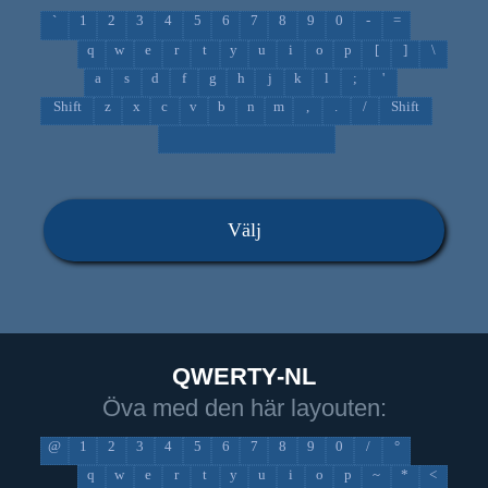
`
1
2
3
4
5
6
7
8
9
0
-
=
q
w
e
r
t
y
u
i
o
p
[
]
\
a
s
d
f
g
h
j
k
l
;
'
Shift
z
x
c
v
b
n
m
,
.
/
Shift
Välj
QWERTY-NL
Öva med den här layouten:
@
1
2
3
4
5
6
7
8
9
0
/
°
q
w
e
r
t
y
u
i
o
p
~
*
<