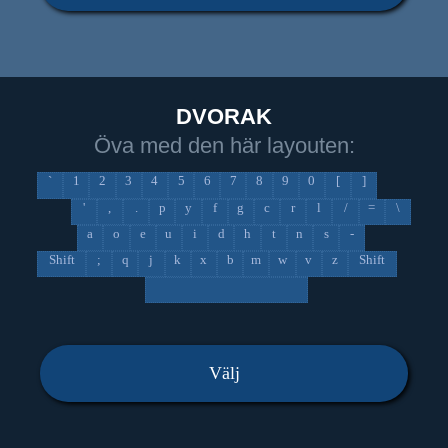
DVORAK
Öva med den här layouten:
`
1
2
3
4
5
6
7
8
9
0
[
]
'
,
.
p
y
f
g
c
r
l
/
=
\
a
o
e
u
i
d
h
t
n
s
-
Shift
;
q
j
k
x
b
m
w
v
z
Shift
Välj