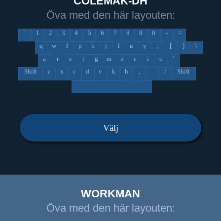
COLEMAK-DH
Öva med den här layouten:
`
1
2
3
4
5
6
7
8
9
0
-
=
q
w
f
p
b
j
l
u
y
;
[
]
\
a
r
s
t
g
m
n
e
i
o
'
Shift
z
x
c
d
v
k
h
,
.
/
Shift
Välj
WORKMAN
Öva med den här layouten: