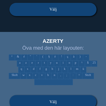
Välj
AZERTY
Öva med den här layouten:
²
&
é
"
'
(
§
è
!
ç
à
)
-
a
z
e
r
t
y
u
i
o
p
^
$
25
q
s
d
f
g
h
j
k
l
m
ù
Shift
w
x
c
v
b
n
,
;
:
=
Shift
Välj