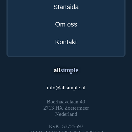
Startsida
Om oss
Kontakt
all
simple
info
@
allsimple.nl
Boerhaavelaan 40
2713 HX Zoetermeer
Nederland
KvK: 53725697