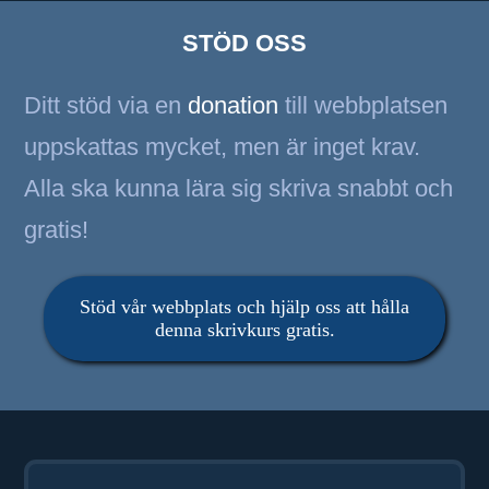
STÖD OSS
Ditt stöd via en
donation
till webbplatsen
uppskattas mycket, men är inget krav.
Alla ska kunna lära sig skriva snabbt och
gratis!
Stöd vår webbplats och hjälp oss att hålla
denna skrivkurs gratis.