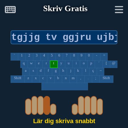
Skriv Gratis
`
1
2
3
4
5
6
7
8
9
0
-
=
q
w
e
r
t
y
u
i
o
p
´
[
@
a
s
d
f
g
h
j
k
l
ç
~
Shift
z
x
c
v
b
n
m
,
.
;
Shift
Lär dig skriva snabbt