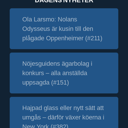
DAGENS NYHETER
Ola Larsmo: Nolans
Odysseus är kusin till den
plågade Oppenheimer (#211)
Nöjesguidens ägarbolag i
konkurs – alla anställda
uppsagda (#151)
Hajpad glass eller nytt sätt att
umgås – därför växer köerna i
New York (#382)