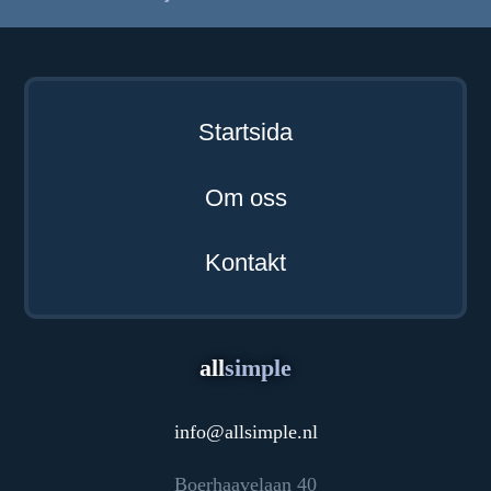
Startsida
Om oss
Kontakt
all
simple
info
@
allsimple.nl
Boerhaavelaan 40