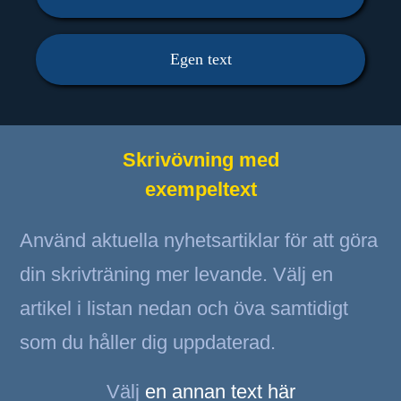
Egen text
Skrivövning med
exempeltext
Använd aktuella nyhetsartiklar för att göra
din skrivträning mer levande. Välj en
artikel i listan nedan och öva samtidigt
som du håller dig uppdaterad.
Välj
en annan text här