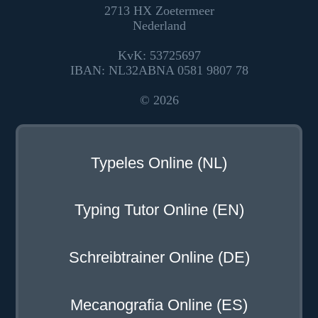
2713 HX Zoetermeer
Nederland
KvK: 53725697
IBAN: NL32ABNA 0581 9807 78
© 2026
Typeles Online (NL)
Typing Tutor Online (EN)
Schreibtrainer Online (DE)
Mecanografia Online (ES)