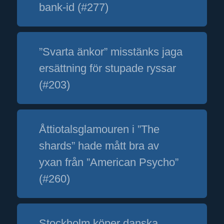
bank-id (#277)
”Svarta änkor” misstänks jaga
ersättning för stupade ryssar
(#203)
Åttiotalsglamouren i ”The
shards” hade mått bra av
yxan från ”American Psycho”
(#260)
Stockholm köper danska