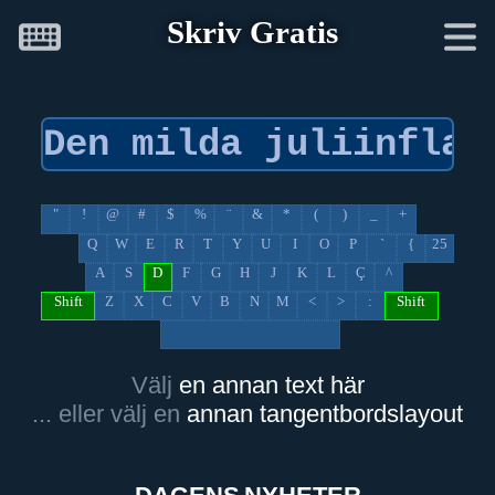
Skriv Gratis
"
!
@
#
$
%
¨
&
*
(
)
_
+
Q
W
E
R
T
Y
U
I
O
P
`
{
25
A
S
D
F
G
H
J
K
L
Ç
^
Shift
Z
X
C
V
B
N
M
<
>
:
Shift
Välj
en annan text här
... eller välj en
annan tangentbordslayout